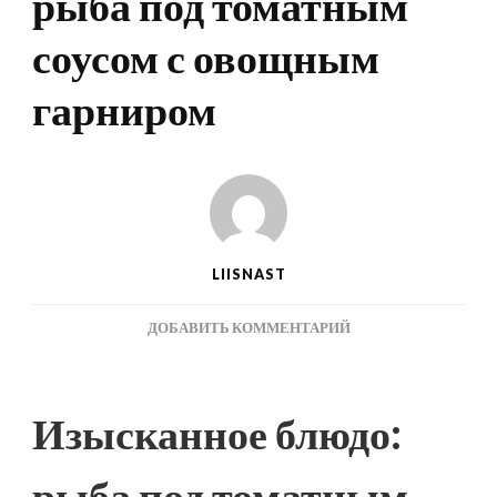
рыба под томатным
соусом с овощным
гарниром
LIISNAST
К
ДОБАВИТЬ КОММЕНТАРИЙ
ЗАПИСИ
ИЗЫСКАННОЕ
БЛЮДО:
Изысканное блюдо:
РЫБА
ПОД
ТОМАТНЫМ
рыба под томатным