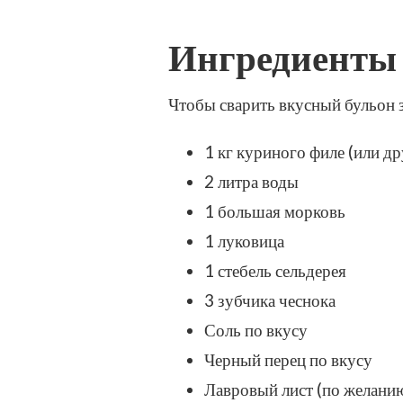
Ингредиенты 
Чтобы сварить вкусный бульон 
1 кг куриного филе (или д
2 литра воды
1 большая морковь
1 луковица
1 стебель сельдерея
3 зубчика чеснока
Соль по вкусу
Черный перец по вкусу
Лавровый лист (по желани