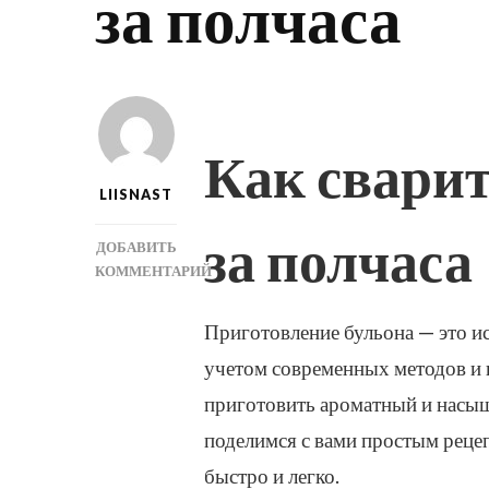
за полчаса
Как свари
LIISNAST
за полчаса
ДОБАВИТЬ
КОММЕНТАРИЙ
К
ЗАПИСИ
Приготовление бульона — это ис
КАК
учетом современных методов и 
СВАРИТЬ
ВКУСНЫЙ
приготовить ароматный и насыще
БУЛЬОН
поделимся с вами простым реце
ЗА
ПОЛЧАСА
быстро и легко.