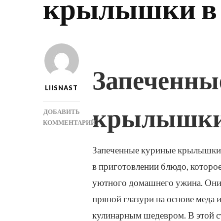
крылышки в 
Запеченны
LIISNAST
крылышки 
ДОБАВИТЬ
КОММЕНТАРИЙ
К
ЗАПИСИ
Запеченные куриные крылышки в 
ЗАПЕЧЕННЫЕ
в приготовлении блюдо, которое
КУРИНЫЕ
КРЫЛЫШКИ
уютного домашнего ужина. Они 
В
пряной глазури на основе меда 
ПРЯНОЙ
ГЛАЗУРИ
кулинарным шедевром. В этой с