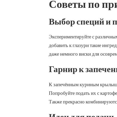
Советы по пр
Выбор специй и 
Экспериментируйте с различным
добавить к глазури такие ингре
даже немного виски для осоврем
Гарнир к запеч
К запечённым куриным крылышк
Попробуйте подать их с картоф
Также прекрасно комбинируются
Идеи для подачи