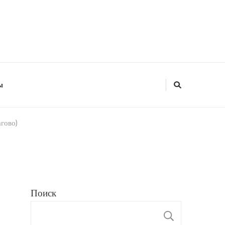
ы
гово)
Поиск
ПОИС