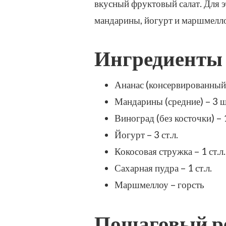
вкусный фруктовый салат. Для 
ЗАПИСИ
мандарины, йогурт и маршмеллоу
ФРУКТОВЫЙ
САЛАТ
С
Ингредиенты
АНАНАСОМ,
МАНДАРИНАМИ
И
Ананас (консервированный)
МАРШМЕЛЛОУ
–
Мандарины (средние) – 3 
ПРОСТОЙ
Виноград (без косточки) – 
И
ВКУСНЫЙ
Йогурт – 3 ст.л.
РЕЦЕПТ
Кокосовая стружка – 1 ст.л.
С
ФОТО
Сахарная пудра – 1 ст.л.
(ПОШАГОВО)
Маршмеллоу – горсть
Пошаговый ре