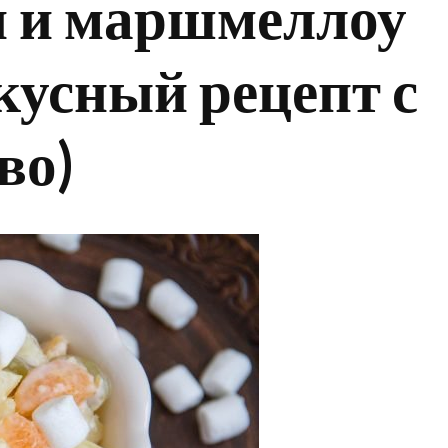
 и маршмеллоу
вкусный рецепт с
во)