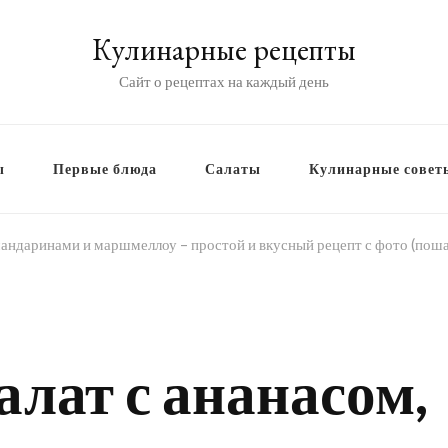
Кулинарные рецепты
Сайт о рецептах на каждый день
ы
Первые блюда
Салаты
Кулинарные совет
мандаринами и маршмеллоу – простой и вкусный рецепт с фото (поша
лат с ананасом,