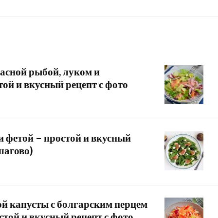
расной рыбой, луком и
той и вкусный рецепт с фото
и фетой – простой и вкусный
шагово)
ой капусты с болгарским перцем
стой и вкусный рецепт с фото