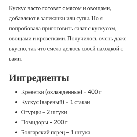
ВКУСНЫЙ
Кускус часто готовят с мясом и овощами,
РЕЦЕПТ
С
добавляют в запеканки или супы. Но я
ФОТО
попробовала приготовить салат с кускусом,
(ПОШАГОВО)
овощами и креветками. Получилось очень даже
вкусно, так что смело делюсь своей находкой с
вами!
Ингредиенты
Креветки (охлажденные) – 400 г
Кускус (вареный) – 1 стакан
Огурцы – 2 штуки
Помидоры – 200 г
Болгарский перец – 1 штука