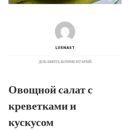
LIISNAST
К
ДОБАВИТЬ КОММЕНТАРИЙ
ЗАПИСИ
ОВОЩНОЙ
САЛАТ
Овощной салат с
С
КРЕВЕТКАМИ
И
креветками и
КУСКУСОМ
–
кускусом
ПРОСТОЙ
И