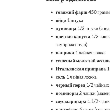
говяжий фарш
450 грамм
яйцо
1 штука
луковица
1/2 штуки (сред
цветная капуста
1/2 чашки
замороженную)
паприка
1 чайная ложка
сушеный молотый чесно
Итальянская приправа
1
соль
1 чайная ложка
черный перец
1/2 чайных
помидоры
2 чашки (мален
соус маринара
1 1/2 чашк
картофель
6 штук (средни