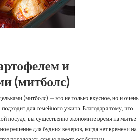
картофелем и
и (митболс)
ельками (митболс) — это не только вкусное, но и очень
 подходит для семейного ужина. Благодаря тому, что
ной посуде, вы существенно экономите время на мытье
ное решение для будних вечеров, когда нет времени на
ется порадовать семью чем-то особенным.