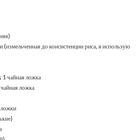
няя)
 (измельченная до консистенции риса, я использую
к
1 чайная ложка
 чайная ложка
 ложки
ькие)
а
й)