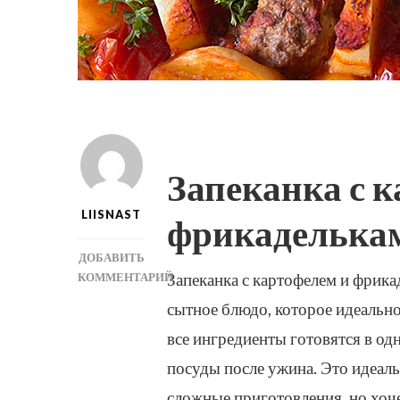
Запеканка с 
LIISNAST
фрикаделькам
ДОБАВИТЬ
Запеканка с картофелем и фрикад
КОММЕНТАРИЙ
К
сытное блюдо, которое идеально
ЗАПИСИ
все ингредиенты готовятся в од
КАРТОШКА
С
посуды после ужина. Это идеаль
ФРИКАДЕЛЬКАМИ
сложные приготовления, но хоч
В