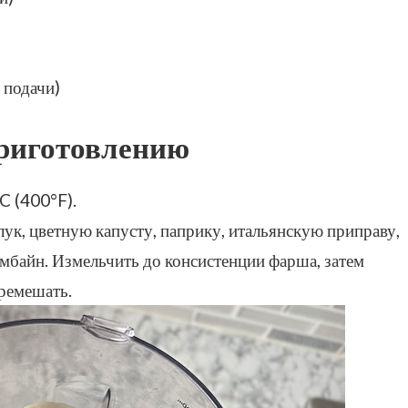
 подачи)
риготовлению
C (400°F).
ук, цветную капусту, паприку, итальянскую приправу,
омбайн. Измельчить до консистенции фарша, затем
еремешать.