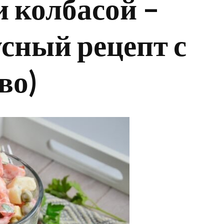
 колбасой –
усный рецепт с
во)