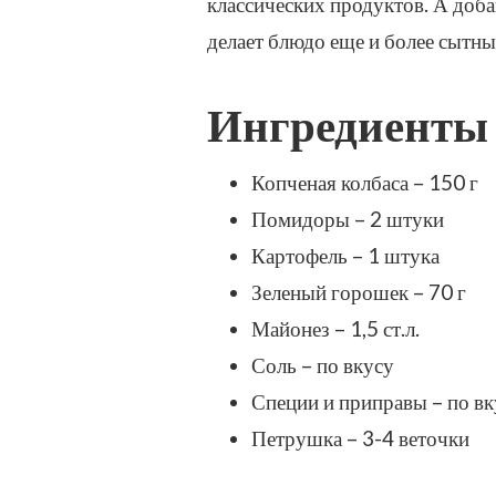
классических продуктов. А доб
ЗАПИСИ
делает блюдо еще и более сытны
КАРТОФЕЛЬНЫЙ
САЛАТ
С
Ингредиенты
ПОМИДОРАМИ
И
КОЛБАСОЙ
Копченая колбаса – 150 г
–
ПРОСТОЙ
Помидоры – 2 штуки
И
Картофель – 1 штука
ВКУСНЫЙ
РЕЦЕПТ
Зеленый горошек – 70 г
С
Майонез – 1,5 ст.л.
ФОТО
(ПОШАГОВО)
Соль – по вкусу
Специи и приправы – по вк
Петрушка – 3-4 веточки