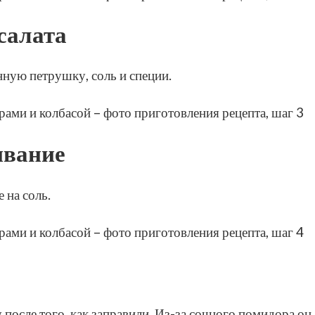
салата
нную петрушку, соль и специи.
ивание
 на соль.
 после того, как заправили. Из-за сочного помидора он