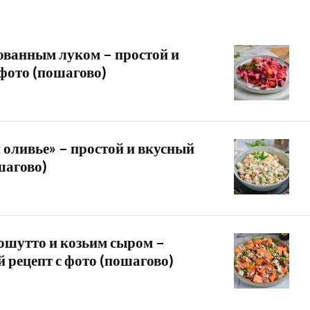
ованным луком – простой и
 фото (пошагово)
 оливье» – простой и вкусный
шагово)
рошутто и козьим сыром –
 рецепт с фото (пошагово)