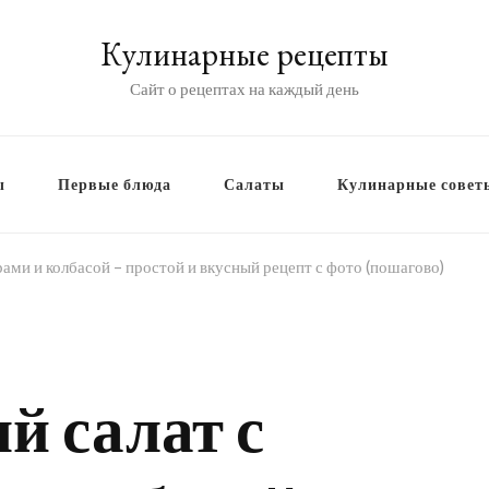
Кулинарные рецепты
Сайт о рецептах на каждый день
ы
Первые блюда
Салаты
Кулинарные совет
ами и колбасой – простой и вкусный рецепт с фото (пошагово)
й салат с