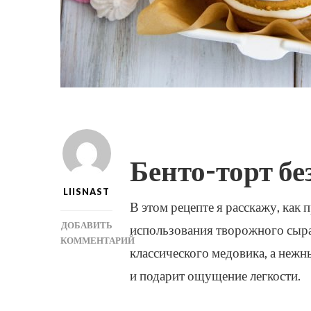
Бенто-торт бе
LIISNAST
В этом рецепте я расскажу, как
ДОБАВИТЬ
использования творожного сыра
КОММЕНТАРИЙ
классического медовика, а неж
К
ЗАПИСИ
и подарит ощущение легкости.
БЕНТО-
ТОРТ