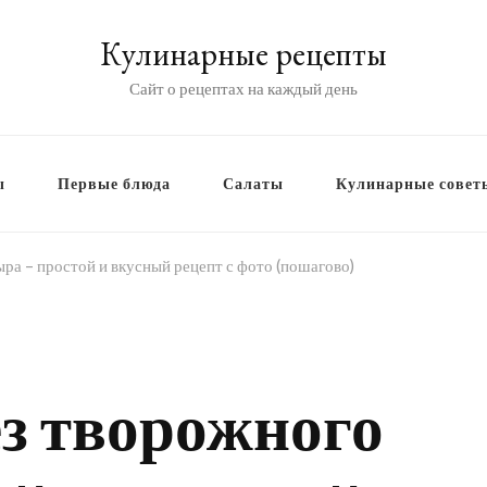
Кулинарные рецепты
Сайт о рецептах на каждый день
ы
Первые блюда
Салаты
Кулинарные совет
ра – простой и вкусный рецепт с фото (пошагово)
ез творожного