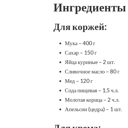
Ингредиенты
БЕЗ
ТВОРОЖНОГО
СЫРА
–
Для коржей:
ПРОСТОЙ
И
ВКУСНЫЙ
Мука – 400 г
РЕЦЕПТ
Сахар – 150 г
С
ФОТО
Яйца куриные – 2 шт.
(ПОШАГОВО)
Сливочное масло – 80 г
Мед – 120 г
Сода пищевая – 1,5 ч.л.
Молотая корица – 2 ч.л.
Апельсин (цедра) – 1 шт.
Для крема: