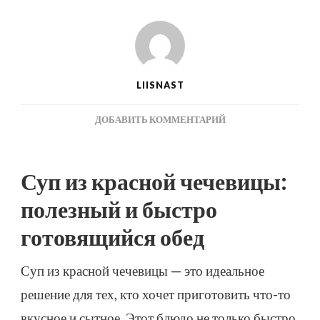
LIISNAST
К
ДОБАВИТЬ КОММЕНТАРИЙ
ЗАПИСИ
СУП
ИЗ
Суп из красной чечевицы:
КРАСНОЙ
ЧЕЧЕВИЦЫ
полезный и быстро
–
ПРОСТОЙ
готовящийся обед
И
ВКУСНЫЙ
Суп из красной чечевицы — это идеальное
РЕЦЕПТ
решение для тех, кто хочет приготовить что-то
С
ФОТО
вкусное и сытное. Этот блюдо не только быстро