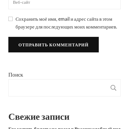
Сохранить моё имя, email и адрес сайта в этом
браузере для последующих моих комментариев.
Поиск
П
Свежие записи
Где купить билеты на поезд в России: удобный гид