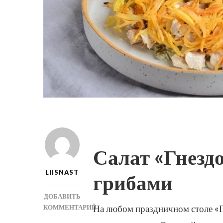
Салат «Гнезд
LIISNAST
грибами
ДОБАВИТЬ
На любом праздничном столе «Гн
КОММЕНТАРИЙ
К