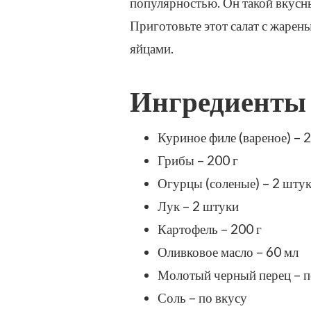
популярностью. Он такой вкусны
ЗАПИСИ
Приготовьте этот салат с жаре
САЛАТ
«ГНЕЗДО
яйцами.
ГЛУХАРЯ»
С
ЖАРЕНЫМИ
Ингредиенты
ГРИБАМИ
–
ПРОСТОЙ
Куриное филе (вареное) – 2
И
Грибы – 200 г
ВКУСНЫЙ
РЕЦЕПТ
Огурцы (соленые) – 2 шту
С
Лук – 2 штуки
ФОТО
(ПОШАГОВО)
Картофель – 200 г
Оливковое масло – 60 мл
Молотый черный перец – п
Соль – по вкусу